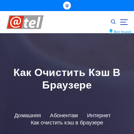
П
е
р
е
й
Not found
т
и
к
с
о
Как Очистить Кэш В
д
е
Браузере
р
ж
и
м
о
Домашняя
Абонентам
Интернет
м
Как очистить кэш в браузере
у